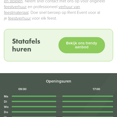
en stoelen
. Neem snel contact met ons op voor origineel
feestverhuur
en professioneel
verhuur van
feestmateriaal
. Doe snel beroep op Rent Event voor al
je
feestverhuur
voor elk feest.
Statafels
Bekijk ons trendy
huren
aanbod
Openingsuren
09:00
17:00
Ma
Di
Wo
Do