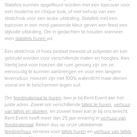
Statafels kunnen opgefleurd worden met een topcover voor
een moderne en chique look, of met behulp van een
stretchrok voor een leuke uitstraling. Statafels met een
topcover in een mooi passende kleur geven een feest een
stijlvolle uitstraling. Om in gedachten te houden wanneer
men
statafels huren
wil.
Een stretchrok of hoes bestaat meestal uit polyester en kan
gebruikt worden voor verschillende maten en hoogtes. Kies
hierbij best voor hoezen die ruim genoeg zijn om ze
eenvoudig te kunnen aanbrengen en voor een langere
levensduur. Hoezen zijn niet 100% waterdicht maar dienen
vooral om te beschermen tegen vuil.
Om
feestmateriaal te huren
, ben je bij Rent Event aan het
juiste adres. Zowel om verschillende
tafels te huren
,
verhuur
van tafels en stoelen
, en zoveel meer kan je bij ons terecht.
Rent Event heeft meer dan 25 jaar ervaring in
verhuur van
feestmateriaal
. Reken dus op onze uitstekende
feestverhuur
services voor
tafels huren
en
verhuur van tafels