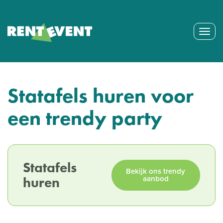
Togg
navig
Statafels huren voor
een trendy party
Statafels
Bekijk ons trendy
huren
aanbod