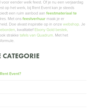
l voor eender welk feest. Of je nu een verjaardag
est op het werk, bij Rent Event kan je steeds
nt biedt een ruim aanbod aan
feestmateriaal te
dres. Met ons
feestverhuur
maak je er
id. Doe alvast inspiratie op in onze
webshop
. Je
ieborden
, kwalitatief
Ebony Gold bestek,
sook strakke
tafels van Quadrum
. Met het
sformule.
 CATEGORIE
 Rent Event?