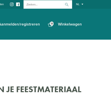
Zoeken...
den
NL
Aanmelden/registreren
0
Winkelwagen
 JE FEESTMATERIAAL