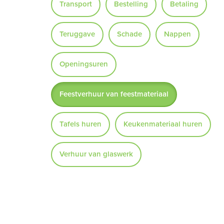
Transport
Bestelling
Betaling
Teruggave
Schade
Nappen
Openingsuren
Feestverhuur van feestmateriaal
Tafels huren
Keukenmateriaal huren
Verhuur van glaswerk