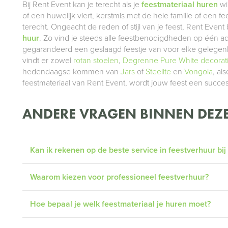
Bij Rent Event kan je terecht als je
feestmateriaal huren
wi
of een huwelijk viert, kerstmis met de hele familie of een fe
terecht. Ongeacht de reden of stijl van je feest, Rent Eve
huur
. Zo vind je steeds alle feestbenodigdheden op één a
gegarandeerd een geslaagd feestje van voor elke gelegenhe
vindt er zowel
rotan stoelen
,
Degrenne Pure White decorat
hedendaagse kommen van
Jars
of
Steelite
en
Vongola
, al
feestmateriaal van Rent Event, wordt jouw feest een succe
ANDERE VRAGEN BINNEN DEZE
Kan ik rekenen op de beste service in feestverhuur bij
Waarom kiezen voor professioneel feestverhuur?
Hoe bepaal je welk feestmateriaal je huren moet?