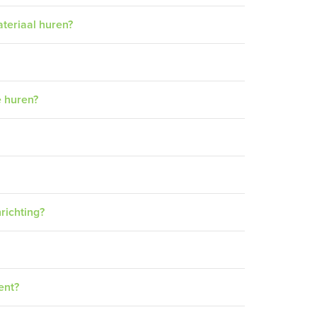
teriaal huren?
e huren?
richting?
ent?