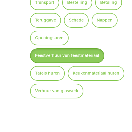
Transport
Bestelling
Betaling
Teruggave
Schade
Nappen
Openingsuren
Feestverhuur van feestmateriaal
Tafels huren
Keukenmateriaal huren
Verhuur van glaswerk