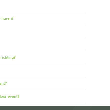
e huren?
richting?
ent?
door event?