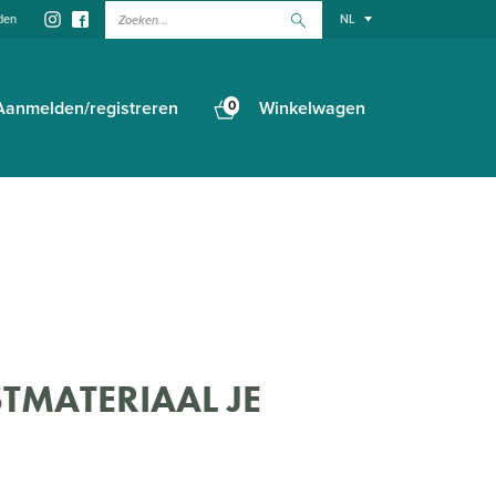
Zoeken...
den
NL
Aanmelden/registreren
0
Winkelwagen
STMATERIAAL JE