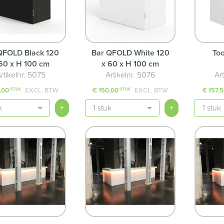
QFOLD Black 120
Bar QFOLD White 120
To
60 x H 100 cm
x 60 x H 100 cm
rtikelnr. 5075
Artikelnr. 5076
Ar
,00
EXCL. BTW
€ 150,00
EXCL. BTW
€ 157,
/STUK
/STUK
Aantal
Aantal
+
+