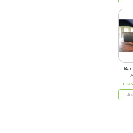
Bar 
A
€ 346
Aantal