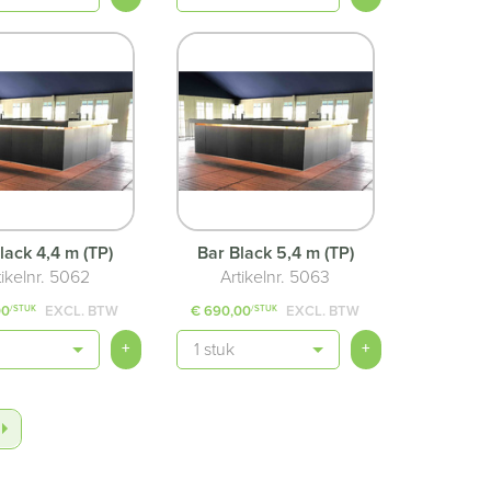
lack 4,4 m (TP)
Bar Black 5,4 m (TP)
tikelnr. 5062
Artikelnr. 5063
00
EXCL. BTW
€ 690,00
EXCL. BTW
/STUK
/STUK
Aantal
+
+