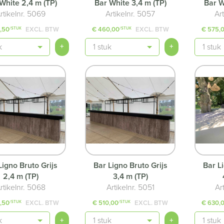
White 2,4 m (TP)
Bar White 3,4 m (TP)
Bar W
rtikelnr. 5069
Artikelnr. 5057
Ar
,50
EXCL. BTW
€ 460,00
EXCL. BTW
€ 575,
/STUK
/STUK
Aantal
Aantal
+
+
Ligno Bruto Grijs
Bar Ligno Bruto Grijs
Bar L
2,4 m (TP)
3,4 m (TP)
rtikelnr. 5068
Artikelnr. 5051
Ar
,50
EXCL. BTW
€ 510,00
EXCL. BTW
€ 630,
/STUK
/STUK
Aantal
Aantal
+
+