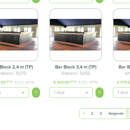
Black 2,4 m (TP)
Bar Black 3,4 m (TP)
Bar B
rtikelnr. 5070
Artikelnr. 5056
Ar
,50
EXCL. BTW
€ 460,00
EXCL. BTW
€ 575,
/STUK
/STUK
Aantal
Aantal
+
+
1
2
3
Volgende