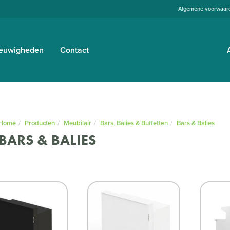
Algemene voorwaar
euwigheden
Contact
Home
Producten
Meubilair
Bars, Balies & Buffetten
Bars & Balies
BARS & BALIES