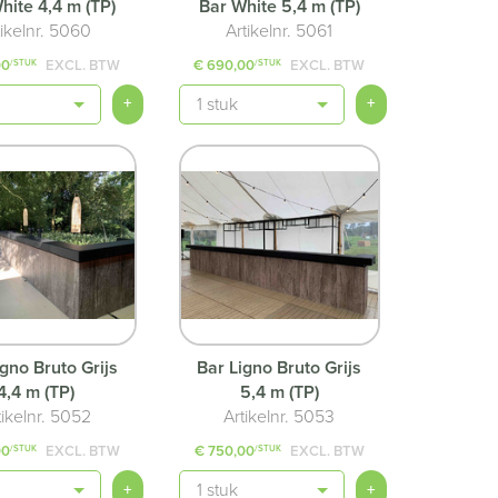
hite 4,4 m (TP)
Bar White 5,4 m (TP)
tikelnr. 5060
Artikelnr. 5061
00
EXCL. BTW
€ 690,00
EXCL. BTW
/STUK
/STUK
Aantal
+
+
igno Bruto Grijs
Bar Ligno Bruto Grijs
4,4 m (TP)
5,4 m (TP)
tikelnr. 5052
Artikelnr. 5053
00
EXCL. BTW
€ 750,00
EXCL. BTW
/STUK
/STUK
Aantal
+
+