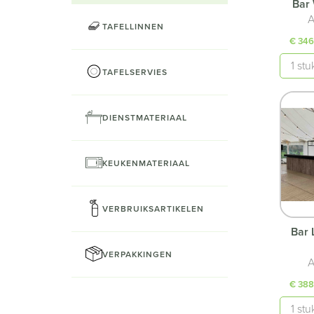
Bar 
A
TAFELLINNEN
€ 346
Aantal
TAFELSERVIES
DIENSTMATERIAAL
KEUKENMATERIAAL
VERBRUIKSARTIKELEN
Bar 
VERPAKKINGEN
A
€ 388
Aantal