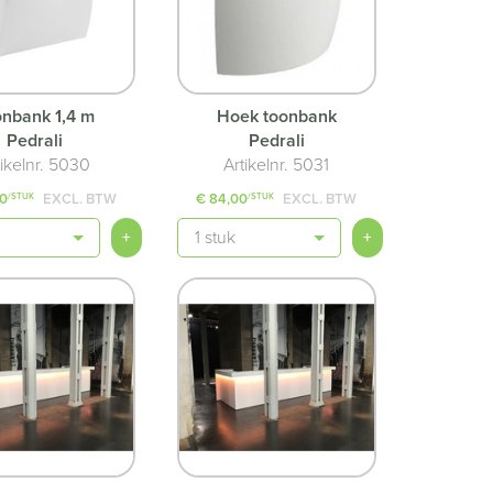
onbank 1,4 m
Hoek toonbank
Pedrali
Pedrali
tikelnr. 5030
Artikelnr. 5031
50
EXCL. BTW
€ 84,00
EXCL. BTW
/STUK
/STUK
Aantal
+
+