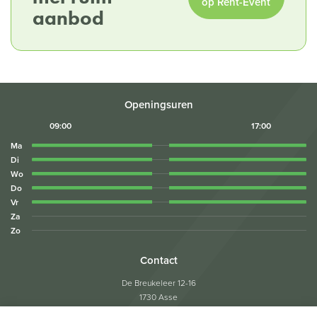
op Rent-Event
aanbod
Openingsuren
09:00
17:00
Ma
Di
Wo
Do
Vr
Za
Zo
Contact
De Breukeleer 12-16
1730 Asse
Tel:
02/453.05.04