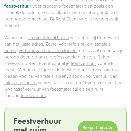
feestverhuur
voor creatieve feestmaterialen zoals een
chocoladefontein, een paellapan, een hamburgerplaat of
een popcornmachine. Bij Rent Event vind je het werkelijk
allemaal.
Wanneer je
feestmateriaal huren
wil, ben je bij Rent Event
aan het juiste adres. Zowel voor
tafels huren
,
statafels
huren
,
verhuur van tafels en stoele
n
, en zoveel meer kan je
beroep doen op onze professionele diensten. Reken
steevast op Rent Event voor al je
feestverhuur
voor elk
feest. Met onze uitgebreide
feestverhuur
services kan je
kiezen voor tal van
tafels huren
,
alsook voor
verhuur van
tafels en stoelen
samen. Reken op Rent Event voor snel en
kwalitatief
verhuur van feestmateriaal
en een ruim
aanbod
feestverhuur
.
Feestverhuur
met ruim
Reken hiervoor