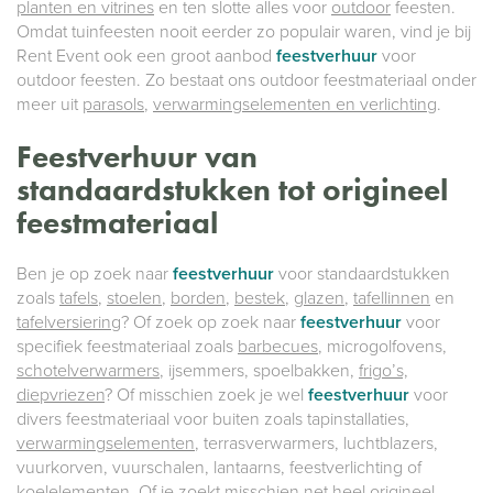
planten en vitrines
en ten slotte alles voor
outdoor
feesten.
Omdat tuinfeesten nooit eerder zo populair waren, vind je bij
Rent Event ook een groot aanbod
feestverhuur
voor
outdoor feesten. Zo bestaat ons outdoor feestmateriaal onder
meer uit
parasols
,
verwarmingselementen en verlichting
.
Feestverhuur van
standaardstukken tot origineel
feestmateriaal
Ben je op zoek naar
feestverhuur
voor standaardstukken
zoals
tafels
,
stoelen
,
borden
,
bestek
,
glazen
,
tafellinnen
en
tafelversiering
? Of zoek op zoek naar
feestverhuur
voor
specifiek feestmateriaal zoals
barbecues
, microgolfovens,
schotelverwarmers
, ijsemmers, spoelbakken,
frigo’s,
diepvriezen
? Of misschien zoek je wel
feestverhuur
voor
divers feestmateriaal voor buiten zoals tapinstallaties,
verwarmingselementen
, terrasverwarmers, luchtblazers,
vuurkorven, vuurschalen, lantaarns, feestverlichting of
koelelementen. Of je zoekt misschien net heel origineel