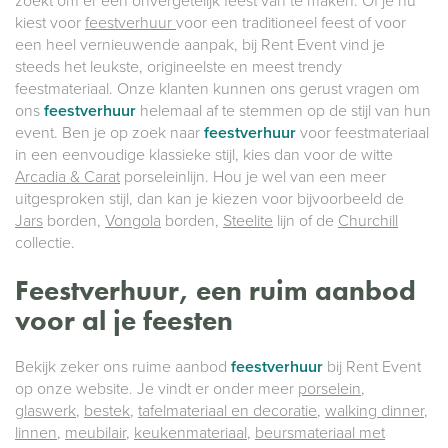
zoekt om er een onvergetelijk feest van te maken. Of je nu
kiest voor
feestverhuur
voor een traditioneel feest of voor
een heel vernieuwende aanpak, bij Rent Event vind je
steeds het leukste, origineelste en meest trendy
feestmateriaal. Onze klanten kunnen ons gerust vragen om
ons
feestverhuur
helemaal af te stemmen op de stijl van hun
event. Ben je op zoek naar
feestverhuur
voor feestmateriaal
in een eenvoudige klassieke stijl, kies dan voor de witte
Arcadia & Carat
porseleinlijn. Hou je wel van een meer
uitgesproken stijl, dan kan je kiezen voor bijvoorbeeld de
Jars
borden,
Vongola
borden,
Steelite
lijn of de
Churchill
collectie.
Feestverhuur, een ruim aanbod
voor al je feesten
Bekijk zeker ons ruime aanbod
feestverhuur
bij Rent Event
op onze website. Je vindt er onder meer
porselein
,
glaswerk
,
bestek
,
tafelmateriaal en decoratie
,
walking dinner
,
linnen
,
meubilair
,
keukenmateriaal
,
beursmateriaal met