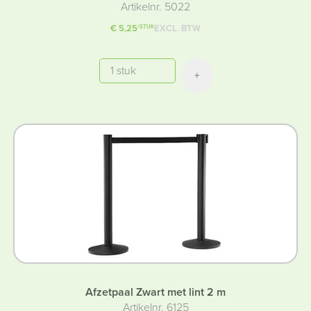
Artikelnr. 5022
€ 5,25
EXCL. BTW
/STUK
Aantal
+
Afzetpaal Zwart met lint 2 m
Artikelnr. 6125