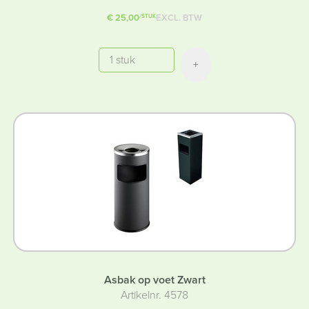
€ 25,00
EXCL. BTW
/STUK
Aantal
+
Asbak op voet Zwart
Artikelnr. 4578