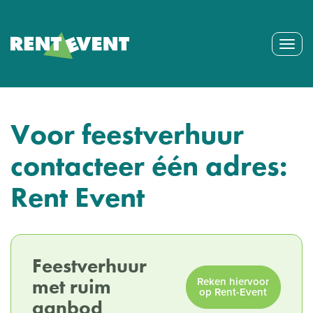
Togg
navig
Voor feestverhuur
contacteer één adres:
Rent Event
Feestverhuur
met ruim
Reken hiervoor
op Rent-Event
aanbod