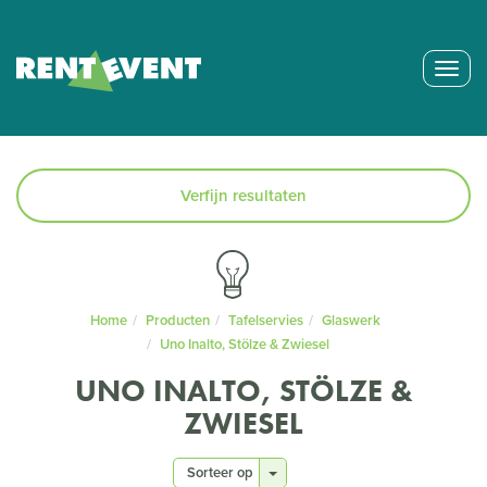
Togg
navig
Verfijn resultaten
Home
Producten
Tafelservies
Glaswerk
Uno Inalto, Stölze & Zwiesel
UNO INALTO, STÖLZE &
ZWIESEL
Sorteer op