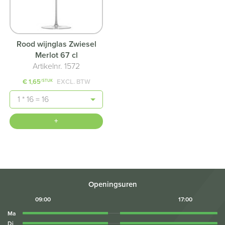
Rood wijnglas Zwiesel
Merlot 67 cl
Artikelnr. 1572
€ 1,65
EXCL. BTW
/STUK
Aantal
+
Openingsuren
09:00
17:00
Ma
Di