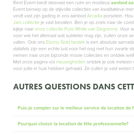
Rent Event biedt steevast een ruim en modieus
aanbod aan
Event beroep op de stijlvolle collecties van kwalitatieve m
vindt vast zijn gading in ons aanbod
Arcadia
porselein. Hou 
Jars collectie
je vast bevallen. Ben je op zoek naar de co
kijkje naar
onze collectie Pure White van Degrenne
. Voor w
voor wie het allemaal wat subtieler mag zijn, zullen onze s
vallen. Ook ons
Ebony Gold bestek
is een absolute aanrad
statafels zijn een echte lust voor het oog met hun zwarte 
nemen naar onze bijzonde mooie collecties en ontdek welke
Met onze pagina vol
nieuwigheden
ontdek je ook meteen we
voor jullie in huis hebben gehaald. Ze zullen je vast weten 
AUTRES QUESTIONS DANS CETT
Puis-je compter sur le meilleur service de location de 
Pourquoi choisir la location de fête professionnelle?