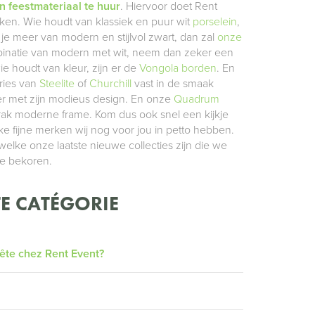
 feestmateriaal te huur
. Hiervoor doet Rent
erken. Wie houdt van klassiek en puur wit
porselein
,
je meer van modern en stijlvol zwart, dan zal
onze
mbinatie van modern met wit, neem dan zeker een
ie houdt van kleur, zijn er de
Vongola borden
. En
eries van
Steelite
of
Churchill
vast in de smaak
er met zijn modieus design. En onze
Quadrum
strak moderne frame. Kom dus ook snel een kijkje
 fijne merken wij nog voor jou in petto hebben.
lke onze laatste nieuwe collecties zijn die we
te bekoren.
E CATÉGORIE
fête chez Rent Event?