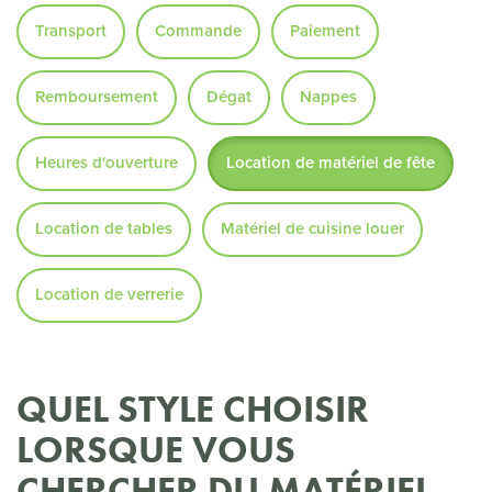
Transport
Commande
Paiement
Remboursement
Dégat
Nappes
Heures d'ouverture
Location de matériel de fête
Location de tables
Matériel de cuisine louer
Location de verrerie
QUEL STYLE CHOISIR
LORSQUE VOUS
CHERCHER DU MATÉRIEL