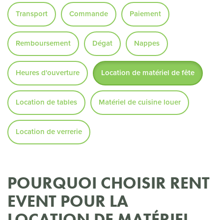
Transport
Commande
Paiement
Remboursement
Dégat
Nappes
Heures d'ouverture
Location de matériel de fête
Location de tables
Matériel de cuisine louer
Location de verrerie
POURQUOI CHOISIR RENT
EVENT POUR LA
LOCATION DE MATÉRIEL