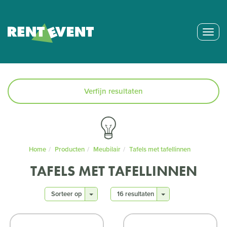
Togg
navig
Verfijn resultaten
Home
Producten
Meubilair
Tafels met tafellinnen
TAFELS MET TAFELLINNEN
Sorteer op
16 resultaten