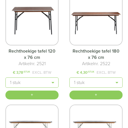
Rechthoekige tafel 120
Rechthoekige tafel 180
x 76 cm
x 76 cm
Artikelnr. 2521
Artikelnr. 2522
€ 3,78
EXCL. BTW
€ 4,30
EXCL. BTW
/STUK
/STUK
Aantal
Aantal
+
+