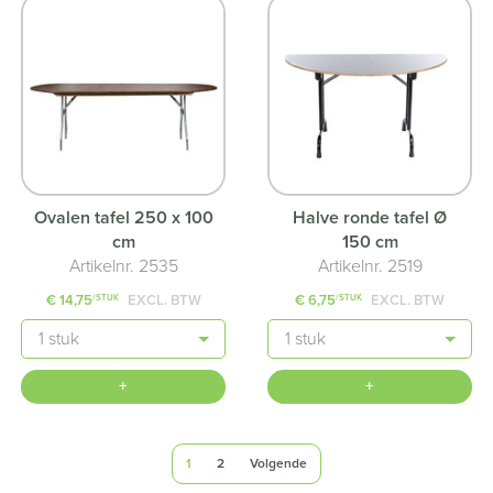
Ovalen tafel 250 x 100
Halve ronde tafel Ø
cm
150 cm
Artikelnr. 2535
Artikelnr. 2519
€ 14,75
EXCL. BTW
€ 6,75
EXCL. BTW
/STUK
/STUK
Aantal
Aantal
+
+
1
2
Volgende