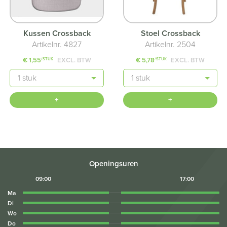
Kussen Crossback
Stoel Crossback
Artikelnr. 4827
Artikelnr. 2504
€ 1,55
EXCL. BTW
€ 5,78
EXCL. BTW
/STUK
/STUK
Aantal
Aantal
+
+
Openingsuren
09:00
17:00
Ma
Di
Wo
Do