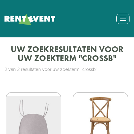
Togg
navig
UW ZOEKRESULTATEN VOOR
UW ZOEKTERM "CROSSB"
2
van
2
resultaten voor uw zoekterm "crossb"