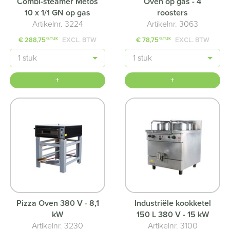
Combi-steamer Metos
Oven op gas - 4
10 x 1/1 GN op gas
roosters
Artikelnr. 3224
Artikelnr. 3063
€ 288,75
EXCL. BTW
€ 78,75
EXCL. BTW
/STUK
/STUK
Aantal
Aantal
+
+
Pizza Oven 380 V - 8,1
Industriële kookketel
kW
150 L 380 V - 15 kW
Artikelnr. 3230
Artikelnr. 3100