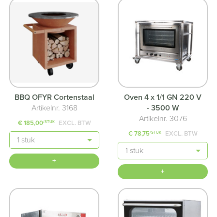
BBQ OFYR Cortenstaal
Oven 4 x 1/1 GN 220 V
Artikelnr. 3168
- 3500 W
Artikelnr. 3076
€ 185,00
EXCL. BTW
/STUK
€ 78,75
EXCL. BTW
/STUK
Aantal
Aantal
+
+