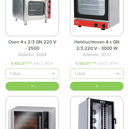
Oven 4 x 2/3 GN 220 V
Heteluchtoven 4 x GN
- 2500
2/3 220 V - 3000 W
Artikelnr. 3064
Artikelnr. 3077
€ 68,25
EXCL. BTW
€ 68,25
EXCL. BTW
/STUK
/STUK
Aantal
Aantal
+
+