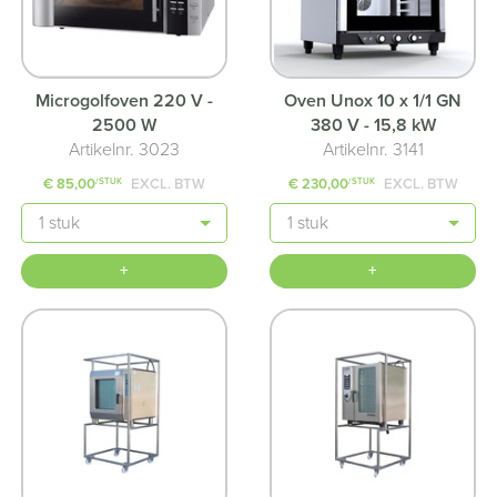
Microgolfoven 220 V -
Oven Unox 10 x 1/1 GN
2500 W
380 V - 15,8 kW
Artikelnr. 3023
Artikelnr. 3141
€ 85,00
EXCL. BTW
€ 230,00
EXCL. BTW
/STUK
/STUK
Aantal
Aantal
+
+