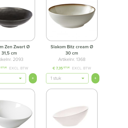
m Zen Zwart Ø
Slakom Bitz cream Ø
31,5 cm
30 cm
tikelnr. 2093
Artikelnr. 1368
5
EXCL. BTW
€ 7,35
EXCL. BTW
/STUK
/STUK
Aantal
+
+