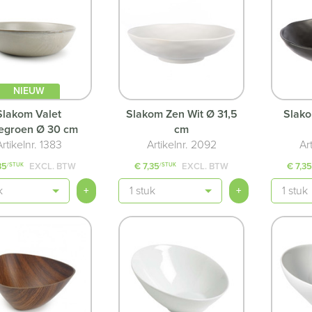
NIEUW
Slakom Valet
Slakom Zen Wit Ø 31,5
Slako
iegroen Ø 30 cm
cm
Artikelnr. 1383
Artikelnr. 2092
Ar
35
EXCL. BTW
€ 7,35
EXCL. BTW
€ 7,3
/STUK
/STUK
Aantal
Aantal
+
+