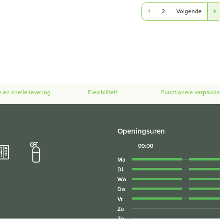
1
2
Volgende
e en snelle levering
Flexibiliteit
Functionele verpakki
Openingsuren
09:00
Ma
Di
Wo
Do
Vr
Za
Zo