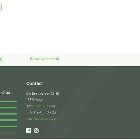
ng
Betrouwbaarheid
Contact
17:00
De Breukeleer 12-16
1730 Asse
Tel:
02/453.05.04
Fax: 02/453.05.22
info@rentevent.be