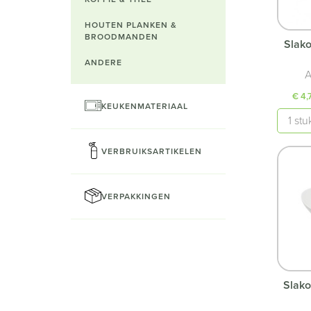
HOUTEN PLANKEN &
BROODMANDEN
Slak
ANDERE
A
€ 4,
KEUKENMATERIAAL
Aantal
VERBRUIKSARTIKELEN
VERPAKKINGEN
Slako