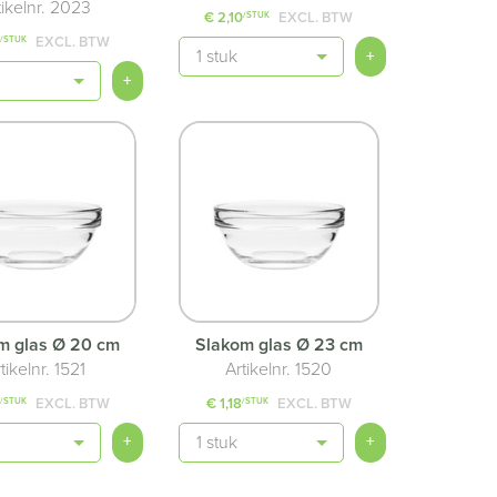
tikelnr. 2023
€ 2,10
EXCL. BTW
/STUK
0
EXCL. BTW
/STUK
Aantal
+
+
m glas Ø 20 cm
Slakom glas Ø 23 cm
tikelnr. 1521
Artikelnr. 1520
0
EXCL. BTW
€ 1,18
EXCL. BTW
/STUK
/STUK
Aantal
+
+