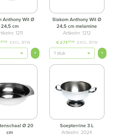
 Anthony Wit Ø
Slakom Anthony Wit Ø
24,5 cm
24,5 cm melamine
rtikelnr. 1211
Artikelnr. 1212
3
EXCL. BTW
€ 2,73
EXCL. BTW
/STUK
/STUK
Aantal
+
+
tenschaal Ø 20
Soepterrine 3 L
cm
Artikelnr. 2024