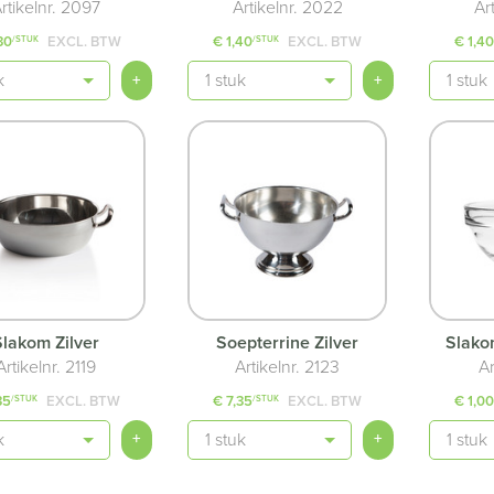
rtikelnr. 2097
Artikelnr. 2022
Ar
30
EXCL. BTW
€ 1,40
EXCL. BTW
€ 1,4
/STUK
/STUK
Aantal
Aantal
+
+
Slakom Zilver
Soepterrine Zilver
Slako
Artikelnr. 2119
Artikelnr. 2123
Ar
35
EXCL. BTW
€ 7,35
EXCL. BTW
€ 1,0
/STUK
/STUK
Aantal
Aantal
+
+