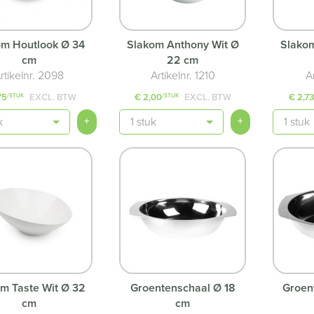
om Houtlook Ø 34
Slakom Anthony Wit Ø
Slakom
cm
22 cm
rtikelnr. 2098
Artikelnr. 1210
A
75
EXCL. BTW
€ 2,00
EXCL. BTW
€ 2,7
/STUK
/STUK
Aantal
Aantal
+
+
m Taste Wit Ø 32
Groentenschaal Ø 18
Groen
cm
cm