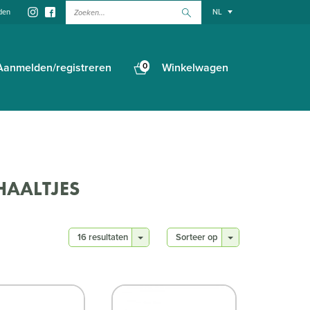
Zoeken...
den
NL
Aanmelden/registreren
0
Winkelwagen
HAALTJES
16 resultaten
Sorteer op