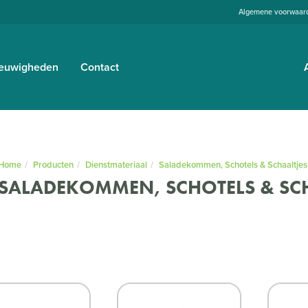
Algemene voorwaar
euwigheden
Contact
Home
Producten
Dienstmateriaal
Saladekommen, Schotels & Schaaltjes
SALADEKOMMEN, SCHOTELS & SC
Nieuw