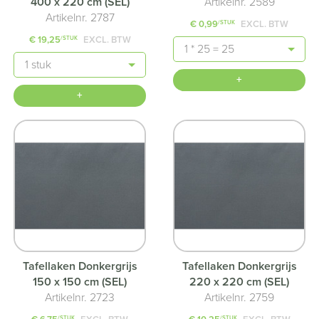
400 x 220 cm (SEL)
Artikelnr. 2589
Artikelnr. 2787
€ 0,99
EXCL. BTW
/STUK
€ 19,25
EXCL. BTW
/STUK
Aantal
Aantal
+
+
Tafellaken Donkergrijs
Tafellaken Donkergrijs
150 x 150 cm (SEL)
220 x 220 cm (SEL)
Artikelnr. 2723
Artikelnr. 2759
/STUK
/STUK