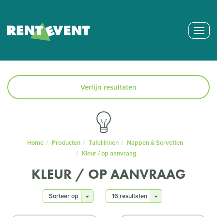
Togg
navig
Verfijn resultaten
Home
Producten
Tafellinnen
Nappen & Servetten
Kleur / op aanvraag
KLEUR / OP AANVRAAG
Sorteer op
16 resultaten