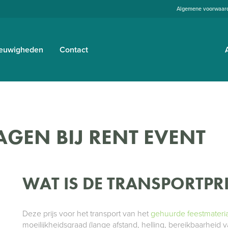
Algemene voorwaar
euwigheden
Contact
AGEN BIJ RENT EVENT
WAT IS DE TRANSPORTPRI
Deze prijs voor het transport van het
gehuurde feestmateria
moeilijkheidsgraad (lange afstand, helling, bereikbaarheid 