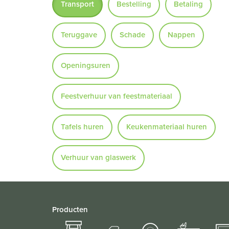
Transport
Bestelling
Betaling
Teruggave
Schade
Nappen
Openingsuren
Feestverhuur van feestmateriaal
Tafels huren
Keukenmateriaal huren
Verhuur van glaswerk
Producten