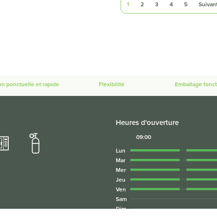
1
2
3
4
5
Suivan
on ponctuelle et rapide
Flexibilité
Emballage fonct
Heures d'ouverture
09:00
Lun
Mar
Mer
Jeu
Ven
Sam
Dim