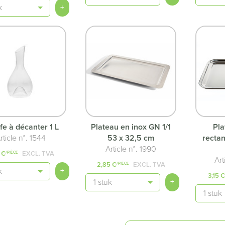
té
+
fe à décanter 1 L
Plateau en inox GN 1/1
Pla
rticle n°. 1544
53 x 32,5 cm
rectan
Article n°. 1990
 €
EXCL. TVA
/PIÈCE
Art
2,85 €
EXCL. TVA
/PIÈCE
té
+
3,15 
Quantité
+
Quantit