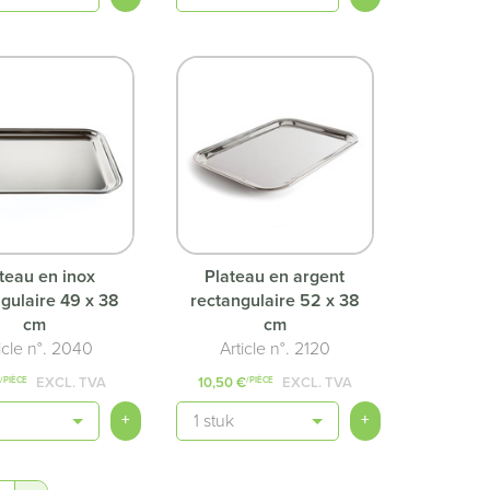
teau en inox
Plateau en argent
gulaire 49 x 38
rectangulaire 52 x 38
cm
cm
icle n°. 2040
Article n°. 2120
€
EXCL. TVA
10,50 €
EXCL. TVA
/PIÈCE
/PIÈCE
é
Quantité
+
+