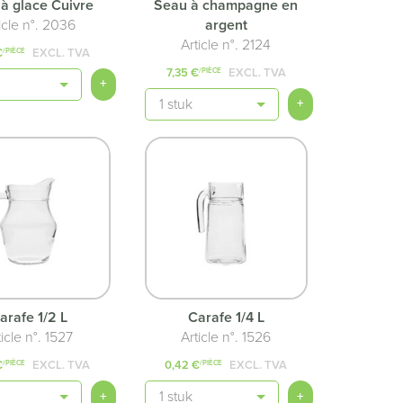
à glace Cuivre
Seau à champagne en
icle n°. 2036
argent
Article n°. 2124
€
EXCL. TVA
/PIÈCE
7,35 €
EXCL. TVA
/PIÈCE
é
+
Quantité
+
arafe 1/2 L
Carafe 1/4 L
ticle n°. 1527
Article n°. 1526
€
EXCL. TVA
0,42 €
EXCL. TVA
/PIÈCE
/PIÈCE
é
Quantité
+
+