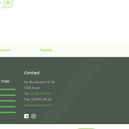
t
ionnel
Fiabilité
Contact
17:00
De Breukeleer 12-16
1730 Asse
Tel:
02/453.05.04
Fax: 02/453.05.22
info@rentevent.be