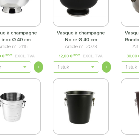
ue à champagne
Vasque à champagne
Vasqu
 inox Ø 40 cm
Noire Ø 40 cm
Rondo
rticle n°. 2115
Article n°. 2078
Art
0 €
EXCL. TVA
12,00 €
EXCL. TVA
30,00 
/PIÈCE
/PIÈCE
té
Quantité
Quantit
+
+