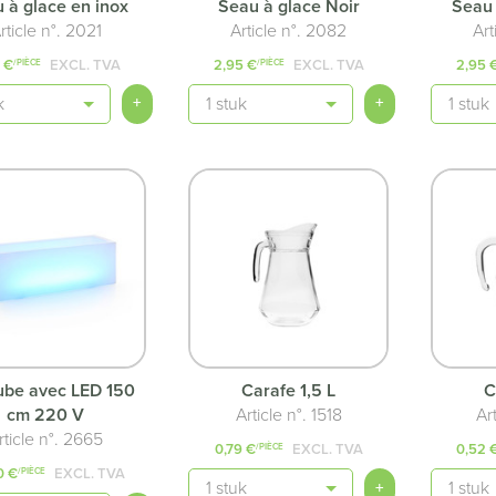
 à glace en inox
Seau à glace Noir
Seau 
rticle n°. 2021
Article n°. 2082
Art
 €
EXCL. TVA
2,95 €
EXCL. TVA
2,95 
/PIÈCE
/PIÈCE
té
Quantité
Quantit
+
+
ube avec LED 150
Carafe 1,5 L
C
cm 220 V
Article n°. 1518
Ar
rticle n°. 2665
0,79 €
EXCL. TVA
0,52 
/PIÈCE
0 €
EXCL. TVA
/PIÈCE
Quantité
Quantit
+