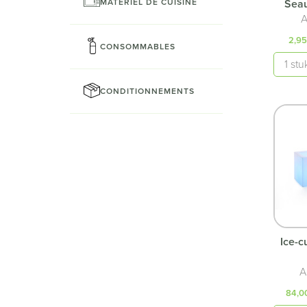
MATÉRIEL DE CUISINE
Seau
A
2,95
CONSOMMABLES
Quanti
CONDITIONNEMENTS
Ice-c
A
84,0