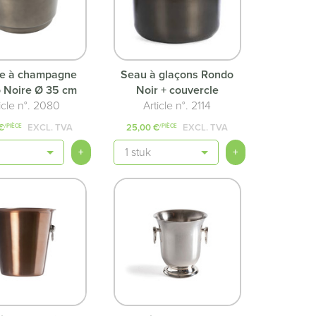
e à champagne
Seau à glaçons Rondo
 Noire Ø 35 cm
Noir + couvercle
icle n°. 2080
Article n°. 2114
€
EXCL. TVA
25,00 €
EXCL. TVA
/PIÈCE
/PIÈCE
é
Quantité
+
+