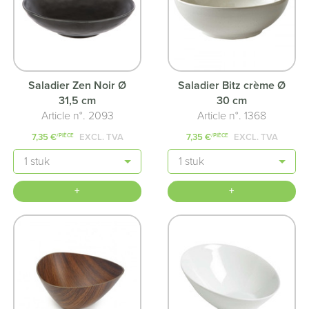
Saladier Zen Noir Ø
Saladier Bitz crème Ø
31,5 cm
30 cm
Article n°. 2093
Article n°. 1368
7,35 €
EXCL. TVA
7,35 €
EXCL. TVA
/PIÈCE
/PIÈCE
Quantité
Quantité
+
+