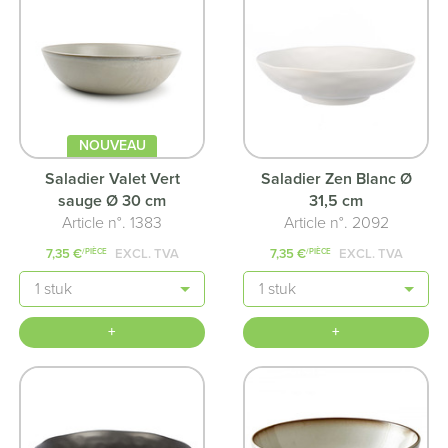
NOUVEAU
Saladier Valet Vert
Saladier Zen Blanc Ø
sauge Ø 30 cm
31,5 cm
Article n°. 1383
Article n°. 2092
7,35 €
EXCL. TVA
7,35 €
EXCL. TVA
/PIÈCE
/PIÈCE
Quantité
Quantité
+
+