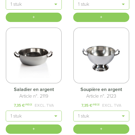
Quantité
Quantité
+
+
Saladier en argent
Soupière en argent
Article n°. 2119
Article n°. 2123
7,35 €
EXCL. TVA
7,35 €
EXCL. TVA
/PIÈCE
/PIÈCE
Quantité
Quantité
+
+