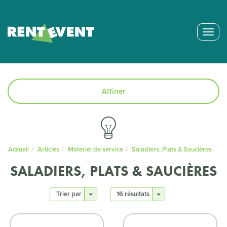
Togg
navig
Affiner
Accueil
Articles
Matériel de service
Saladiers, Plats & Saucières
SALADIERS, PLATS & SAUCIÈRES
Trier par
16 résultats
Nouveau