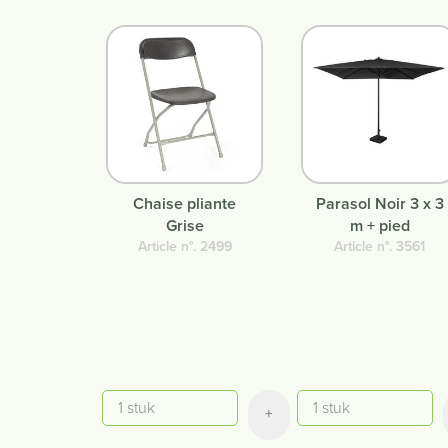
Chaise pliante
Parasol Noir 3 x 3
Grise
m + pied
Article n°. 2499
Article n°. 3561
Quantité
Quantité
+