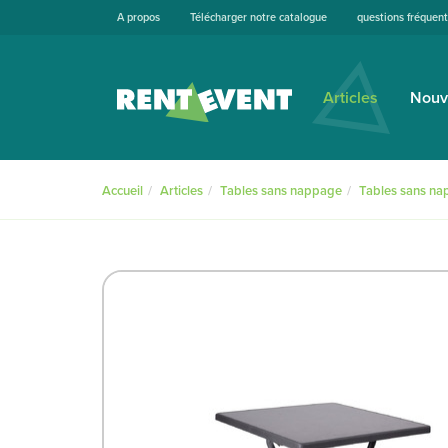
A propos
Télécharger notre catalogue
questions fréquen
Articles
Nouv
Accueil
Articles
Tables sans nappage
Tables sans n