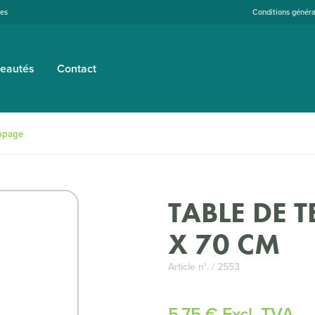
tes
Conditions généra
eautés
Contact
appage
TABLE DE 
X 70 CM
Article n°. / 2553
5,75 € Excl. TVA