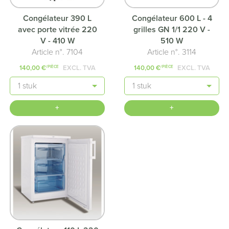
Congélateur 390 L
Congélateur 600 L - 4
avec porte vitrée 220
grilles GN 1/1 220 V -
V - 410 W
510 W
Article n°. 7104
Article n°. 3114
140,00 €
EXCL. TVA
140,00 €
EXCL. TVA
/PIÈCE
/PIÈCE
Quantité
Quantité
+
+