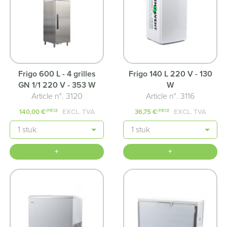
Frigo 600 L - 4 grilles
Frigo 140 L 220 V - 130
GN 1/1 220 V - 353 W
W
Article n°. 3120
Article n°. 3116
140,00 €
EXCL. TVA
36,75 €
EXCL. TVA
/PIÈCE
/PIÈCE
Quantité
Quantité
+
+