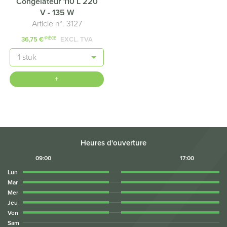
Congélateur 110 L 220
V - 135 W
Article n°. 3127
36,75 €
EXCL. TVA
/PIÈCE
Quantité
+
Heures d'ouverture
09:00
17:00
Lun
Mar
Mer
Jeu
Ven
Sam