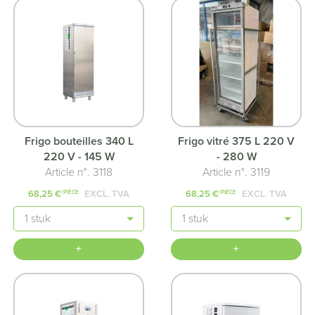
Frigo bouteilles 340 L
Frigo vitré 375 L 220 V
220 V - 145 W
- 280 W
Article n°. 3118
Article n°. 3119
68,25 €
EXCL. TVA
68,25 €
EXCL. TVA
/PIÈCE
/PIÈCE
Quantité
Quantité
+
+