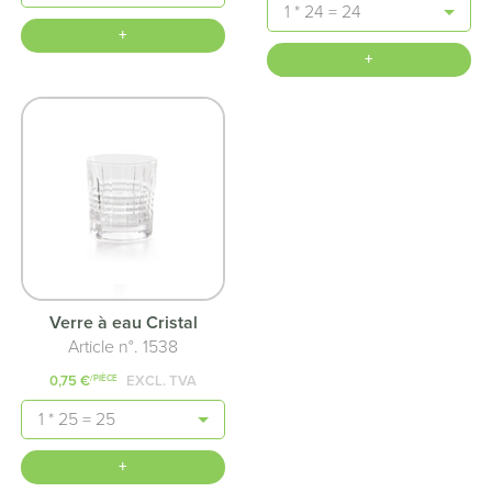
Quantité
+
+
Verre à eau Cristal
Article n°. 1538
0,75 €
EXCL. TVA
/PIÈCE
Quantité
+