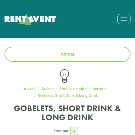
Togg
navig
Affiner
Accueil
Articles
Service de table
Verrerie
Gobelets, Short Drink & Long Drink
GOBELETS, SHORT DRINK &
LONG DRINK
Trier par