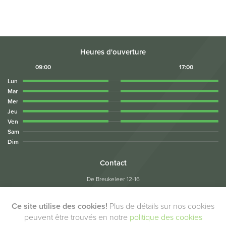
Heures d'ouverture
09:00
17:00
Lun
Mar
Mer
Jeu
Ven
Sam
Dim
Contact
De Breukeleer 12-16
1730 Asse
Tel:
02/453.05.04
Ce site utilise des cookies!
Plus de détails sur nos cookies
Fax: 02/453.05.22
peuvent être trouvés en notre
politique des cookies
info@rentevent.be