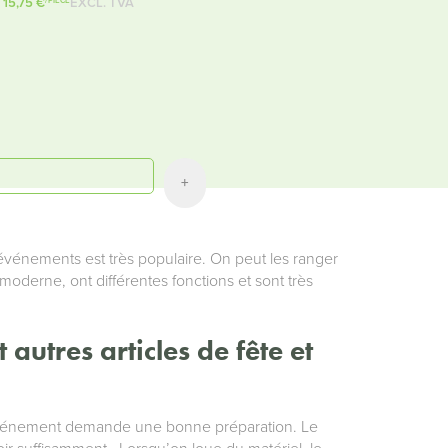
15,75 €
EXCL. TVA
/PIÈCE
+
événements est très populaire. On peut les ranger
moderne, ont différentes fonctions et sont très
 autres articles de fête et
 événement demande une bonne préparation. Le