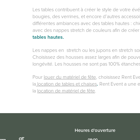
Les tables contribuent à créer le style de votre é
bougies, des verrines, et encore d’autres accesso
différentes ambiances avec des tables hautes : c
avec des nappes stretch de couleurs afin de créer
tables hautes.
Les nappes en stretch ou les jupons en stretch sont
Choisissez des housses assez larges afin de pouvo
longévité. Les housses ne sont pas 100% étanches
Pour
louer du matériel de fête
, choisissez Rent Eve
la
location de tables et chaises
.
Rent Event a une 
la
location de matériel de fête
.
Heures d'ouverture
09:00