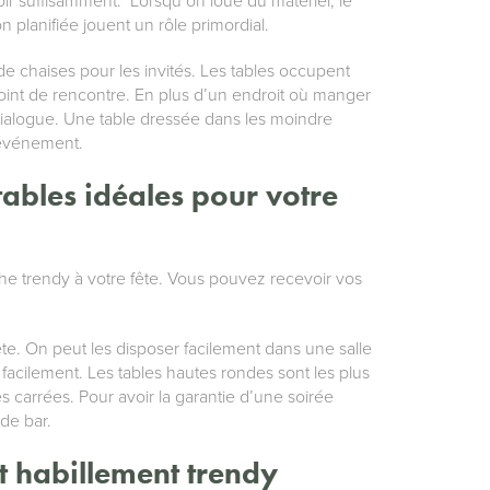
avoir suffisamment. Lorsqu’on loue du matériel, le
on planifiée jouent un rôle primordial.
 de chaises pour les invités. Les tables occupent
int de rencontre. En plus d’un endroit où manger
t dialogue. Une table dressée dans les moindre
 événement.
tables idéales pour votre
che trendy à votre fête. Vous pouvez recevoir vos
fête. On peut les disposer facilement dans une salle
 facilement. Les tables hautes rondes sont les plus
s carrées. Pour avoir la garantie d’une soirée
 de bar.
t habillement trendy