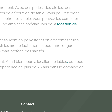
vénement. Avec des perles, des étoiles, des
ires de décoration de table. Vous pouvez créer
hic, bohème, simple, vous pouvez les combiner
 une ambiance spéciale lors de la
location de
 souvent en polyester et on différentes tailles.
ir les mettre facilement et pour une longue
 mais protège des saletés.
nt. Aussi bien pour la
location de tables
,
que pour
expérience de plus de 25 ans dans le domaine de
Contact
17:00