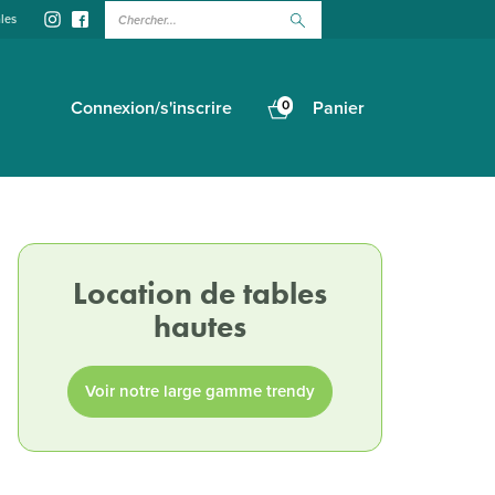
Chercher...
les
Connexion/s'inscrire
0
Panier
Location de tables
hautes
Voir notre large gamme trendy