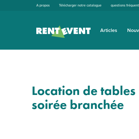
A propos
Télécharger notre catalogue
questions fréquen
Articles
Nouv
Location de tables
soirée branchée