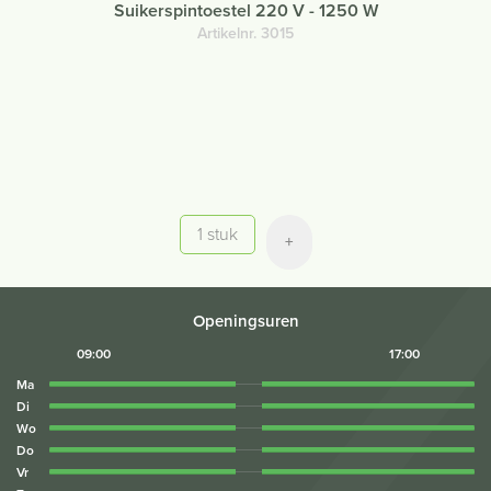
Suikerspintoestel 220 V - 1250 W
Artikelnr. 3015
Aantal
+
Openingsuren
09:00
17:00
Ma
Di
Wo
Do
Vr