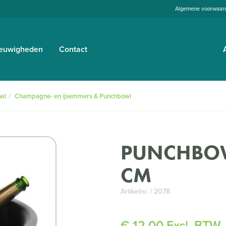
Algemene voorwaar
euwigheden
Contact
wl
Champagne- en ijsemmers & Punchbowl
PUNCHBOW
CM
Artikelnr. / 2078
€ 12,00 Excl. BTW