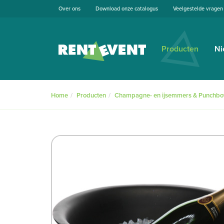
Over ons
Download onze catalogus
Veelgestelde vragen
Producten
Ni
Home
Producten
Champagne- en ijsemmers & Punchbo