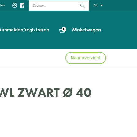
Zoeken...
den
NL
Aanmelden/registreren
0
Winkelwagen
Naar overzicht
L ZWART Ø 40