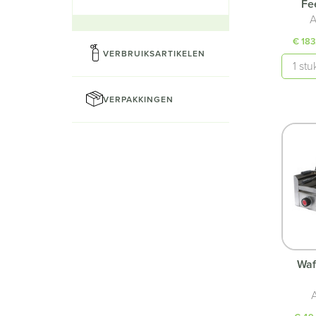
Fe
A
€ 183
VERBRUIKSARTIKELEN
Aantal
VERPAKKINGEN
Waf
A