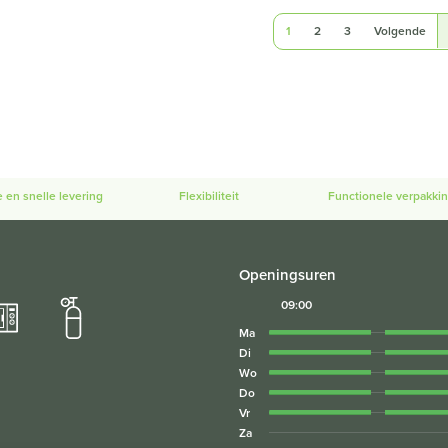
1
2
3
Volgende
e en snelle levering
Flexibiliteit
Functionele verpakki
Openingsuren
09:00
Ma
Di
Wo
Do
Vr
Za