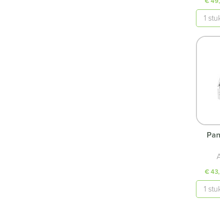
€ 49
Aantal
Pan
A
€ 43
Aantal