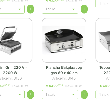
,35
EXCL. BTW
€ 42,00
EXCL. BTW
Aantal
Aantal
+
+
ini Grill 220 V -
Plancha Bakplaat op
Teppa
2200 W
gas 60 x 40 cm
220
rtikelnr. 3130
Artikelnr. 3145
Ar
,50
EXCL. BTW
€ 63,00
EXCL. BTW
€ 68,0
/STUK
/STUK
Aantal
Aantal
+
+