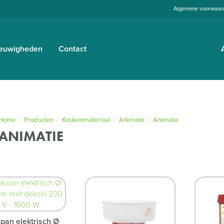
Algemene voorwaar
euwigheden
Contact
Home
Producten
Keukenmateriaal
Animatie
Animatie
ANIMATIE
pan elektrisch Ø