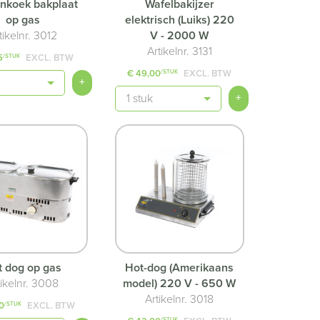
nkoek bakplaat
Wafelbakijzer
op gas
elektrisch (Luiks) 220
tikelnr. 3012
V - 2000 W
Artikelnr. 3131
5
EXCL. BTW
/STUK
€ 49,00
EXCL. BTW
/STUK
+
Aantal
+
t dog op gas
Hot-dog (Amerikaans
tikelnr. 3008
model) 220 V - 650 W
Artikelnr. 3018
0
EXCL. BTW
/STUK
/STUK