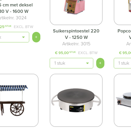
5 cm met deksel
30 V - 1600 W
rtikelnr. 3024
,25
EXCL. BTW
/STUK
Suikerspintoestel 220
Popco
+
V - 1250 W
Artikelnr. 3015
Ar
€ 95,00
EXCL. BTW
€ 95,0
/STUK
Aantal
Aantal
+