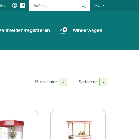
Zoeken...
den
NL
Aanmelden/registreren
0
Winkelwagen
16 resultaten
Sorteer op