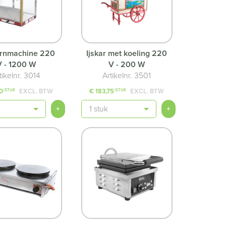
rnmachine 220
Ijskar met koeling 220
V - 1200 W
V - 200 W
tikelnr. 3014
Artikelnr. 3501
0
EXCL. BTW
€ 183,75
EXCL. BTW
/STUK
/STUK
Aantal
+
+