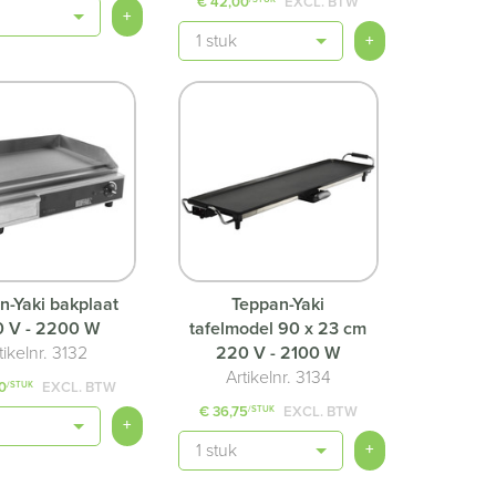
€ 42,00
EXCL. BTW
+
Aantal
+
n-Yaki bakplaat
Teppan-Yaki
 V - 2200 W
tafelmodel 90 x 23 cm
tikelnr. 3132
220 V - 2100 W
Artikelnr. 3134
0
EXCL. BTW
/STUK
€ 36,75
EXCL. BTW
/STUK
+
Aantal
+