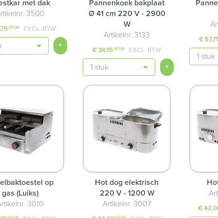
estkar met dak
Pannenkoek bakplaat
Panne
rtikelnr. 3500
Ø 41 cm 220 V - 2900
W
Ar
,75
EXCL. BTW
/STUK
Artikelnr. 3133
€ 57,7
+
€ 34,15
EXCL. BTW
/STUK
Aantal
Aantal
+
elbaktoestel op
Hot dog elektrisch
Ho
gas (Luiks)
220 V - 1200 W
Ar
rtikelnr. 3010
Artikelnr. 3007
€ 42,0
/STUK
/STUK